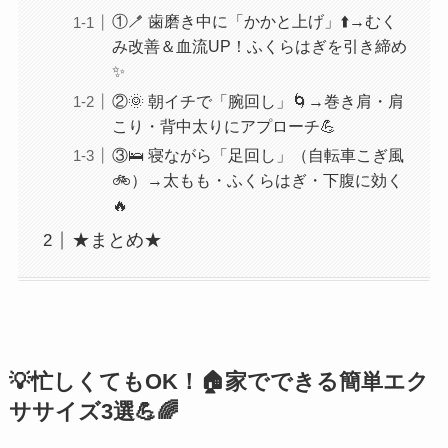
①🪥 歯磨き中に「かかと上げ」⬆️→むく
み改善＆血流UP！ふくらはぎを引き締め
✨
②🌞 朝イチで「腕回し」🌀→巻き肩・肩
こり・背中太りにアプローチ💪
③🛌 寝ながら「足回し」（自転車こぎ風
🚲）→太もも・ふくらはぎ・下腹に効く
🔥
★まとめ★
💡忙しくてもOK！🏠家でできる簡単エク
ササイズ3選💪🌈