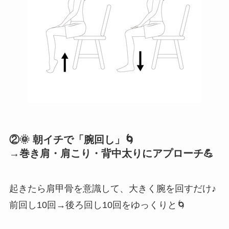
②
🌞 朝イチで「腕回し」🌀
→巻き肩・肩こり・背中太りにアプローチ💪
起きたら肩甲骨を意識して、大きく腕を回すだけ♪
前回し10回→後ろ回し10回をゆっくりと🌀