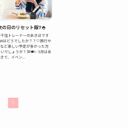
の日のリセット飯❔🍚
南千住トレーナーのあきほです
GWはどうでしたか？？🤍旅行や
食など楽しい予定が多かった方
でしょうか？🎏🍽️✨ 5月はあ
て、イベン...
1