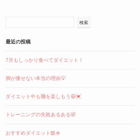
検索
最近の投稿
7月もしっかり食べてダイエット！
脚が痩せない本当の理由💡
ダイエット中も麺を楽しもう😆💓
トレーニングの失敗あるある🤣
おすすめダイエット飯🍚