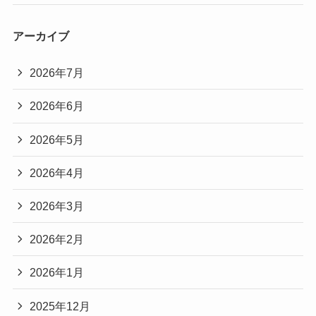
アーカイブ
2026年7月
2026年6月
2026年5月
2026年4月
2026年3月
2026年2月
2026年1月
2025年12月