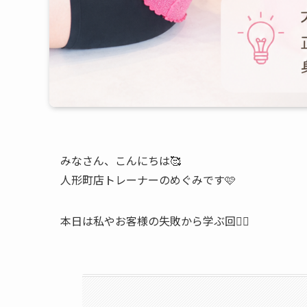
みなさん、こんにちは🥰
人形町店トレーナーのめぐみです🩷
本日は私やお客様の失敗から学ぶ回🙋‍♀️