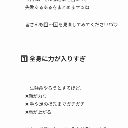
失敗あるあるをまとめます☺️💞
皆さんも1️⃣～4️⃣を見直してみてくださいね💘
1️⃣ 全身に力が入りすぎ
一生懸命やろうとするほど、
❌顔が力む
❌ 手や足の指先までガチガチ
❌肩が上がる