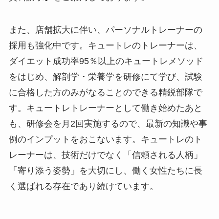
また、店舗拡大に伴い、パーソナルトレーナーの
採用も強化中です。キュートレのトレーナーは、
ダイエット成功率95％以上のキュートレメソッド
をはじめ、解剖学・栄養学を研修にて学び、試験
に合格した方のみがなることのできる精鋭部隊で
す。キュートレトレーナーとして働き始めたあと
も、研修会を月2回実施するので、最新の知識や事
例のインプットをおこないます。キュートレのト
レーナーは、技術だけでなく「信頼される人柄」
「寄り添う姿勢」を大切にし、働く女性たちに長
く選ばれる存在であり続けています。